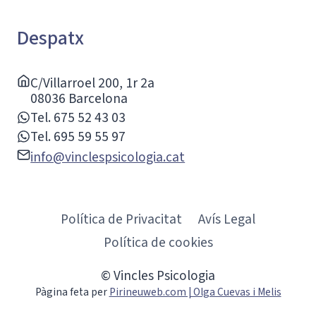
Despatx
C/Villarroel 200, 1r 2a
08036 Barcelona
Tel. 675 52 43 03
Tel. 695 59 55 97
info@vinclespsicologia.cat
Política de Privacitat
Avís Legal
Política de cookies
© Vincles Psicologia
Pàgina feta per
Pirineuweb.com | Olga Cuevas i Melis